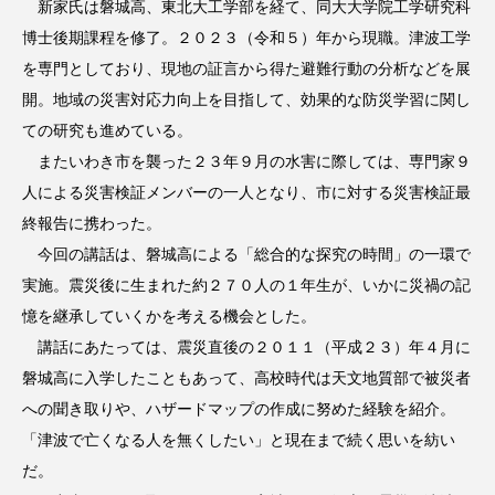
新家氏は磐城高、東北大工学部を経て、同大大学院工学研究科
博士後期課程を修了。２０２３（令和５）年から現職。津波工学
を専門としており、現地の証言から得た避難行動の分析などを展
開。地域の災害対応力向上を目指して、効果的な防災学習に関し
ての研究も進めている。
またいわき市を襲った２３年９月の水害に際しては、専門家９
人による災害検証メンバーの一人となり、市に対する災害検証最
終報告に携わった。
今回の講話は、磐城高による「総合的な探究の時間」の一環で
実施。震災後に生まれた約２７０人の１年生が、いかに災禍の記
憶を継承していくかを考える機会とした。
講話にあたっては、震災直後の２０１１（平成２３）年４月に
磐城高に入学したこともあって、高校時代は天文地質部で被災者
への聞き取りや、ハザードマップの作成に努めた経験を紹介。
「津波で亡くなる人を無くしたい」と現在まで続く思いを紡い
だ。