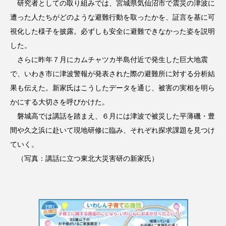
研究者としての取り組みでは、宮城県気仙沼市で震災の津波に
遭った人たちがどのような避難行動を取ったかを、証言を基に可
視化した様子を披露。必ずしも安全に避難できなかった姿を説明
した。
さらに昨年７月にカムチャツカ半島付近で発生した巨大地震
で、いわき市に津波警報が発表された際の避難所に対する分析結
果も伝えた。新家氏はこうしたデータを通じ、被害の実相を明ら
かにする大切さを呼びかけた。
磐城高では講話を踏まえ、６月には津波で被災した平薄磯・豊
間や久之浜に赴いて現地研修に臨み、それぞれ探求課題を見つけ
ていく。
（写真：講話に立つ東北大災害研の新家氏）