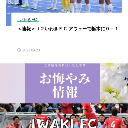
いわきFC
＜速報＞Ｊ２いわきＦＣ アウェーで栃木に０－１
2023.04.23