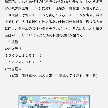
彰式で、いわき民報社の鈴木淳代表取締役社長から、いわき湯本
の小泉大朗主将（３年）に対し、優勝旗（白鷲旗）が贈られた。
今大会には連合１チームを含む１２校１１チームが出場。試合
を通じて、７月９日から始まる夏の全国高校野球選手権福島大会
に向けたチームの収穫や課題を見いだした。その組み合わせ抽選
会は24日。いよいよ球児たちの真夏の激闘が始まる。
◇決勝
いわき光洋
１０００１１１０１｜５
０１０２４０００Ｘ｜７
いわき湯本
（写真：優勝旗のいわき民報社白鷲旗を受け取る小泉主将）