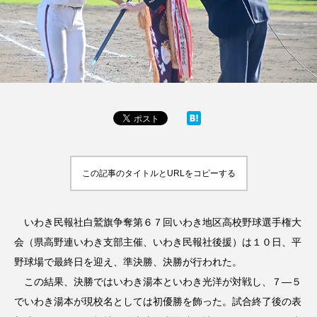
この記事のタイトルとURLをコピーする
いわき民報社白鷲旗争奪第６７回いわき地区高校野球選手権大
会（県高野連いわき支部主催、いわき民報社後援）は１０日、平
野球場で最終日を迎え、準決勝、決勝が行われた。
この結果、決勝ではいわき湯本といわき光洋が対戦し、７―５
でいわき湯本が現校名としては初優勝を飾った。試合終了後の表