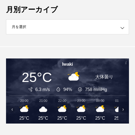
月別アーカイブ
イブ
Iwaki
25°C
大体曇り
6.3 m/s
94%
758
mmHg
20:00
21:00
22:00
23:00
00:00
01:00
‹
›
25°C
25°C
25°C
25°C
25°C
25°C