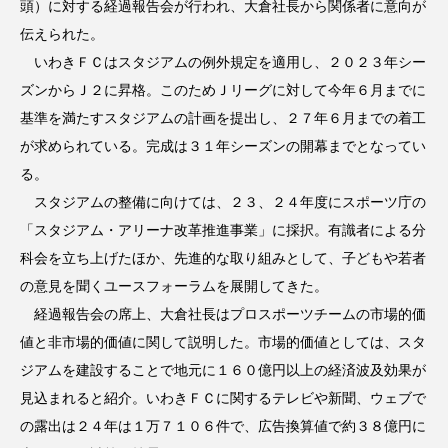
頭）に対する経過報告会が行われ、大倉社長から関係者に意向が
伝えられた。
いわきＦＣはスタジアムの例外規定を適用し、２０２３年シー
ズンからＪ２に昇格。このためＪリーグに対して今年６月までに
基準を満たすスタジアムの計画を提出し、２７年６月までの着工
が求められている。完成は３１年シーズンの開幕までとなってい
る。
スタジアムの整備に向けては、２３、２４年度にスポーツ庁の
「スタジアム・アリーナ改革推進事業」に採択。有識者による分
科会を立ち上げたほか、先進的な取り組みとして、子どもや若者
の意見を聞くユースフォーラムを展開してきた。
経過報告会の席上、大倉社長はプロスポーツチームの市場的価
値と非市場的価値に関して説明した。市場的価値としては、スタ
ジアムを建設することで地元に１６０億円以上の経済波及効果が
見込まれると紹介。いわきＦＣに関するテレビや新聞、ウェブで
の露出は２４年は１万７１０６件で、広告換算値で約３８億円に