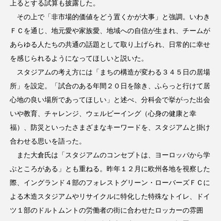
上るとする試算も披露した。
その上で「非市場的価値をどう置くかが大事」と強調。いわき
ＦＣを通じ、地元愛や家族愛、地域への自信が生まれ、チームが
あらゆる人たちの共通の話題として取り上げられ、日常的に幸せ
を感じられるようになってほしいと説いた。
スタジアムの考え方には「まちの構造が変わる３４５日の居場
所」を設定。「試合のある年間２０日を除き、ふらっと行けて居
心地の良い場所であってほしい」と述べ、分科会で挙がった出会
いや教育、チャレンジ、ウェルビーイング（心身の健康と幸
福）、防災といったさまざまなキーワードを、スタジアムと掛け
合わせる思いを語った。
また大倉氏は「スタジアムのコンセプトは、ヨーロッパから学
ぶところがある」とも重ねる。昨年１２月に欧州各地を視察した
際、イングランド４部のフォレストグリーン・ローバーズＦＣに
よる木造スタジアムやリサイクルに特化した特殊なトイレ、ドイ
ツ１部のドルトムントの労働者の街に合わせたロッカーの雰囲