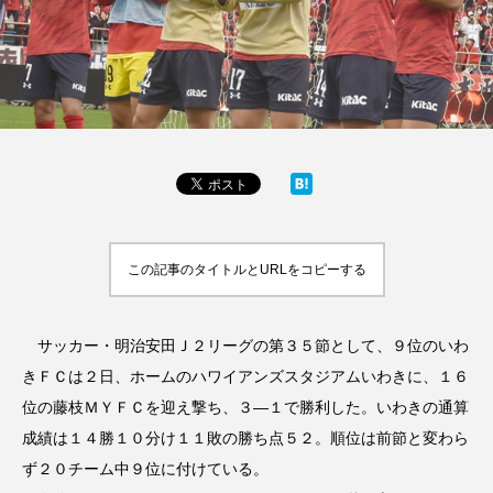
この記事のタイトルとURLをコピーする
サッカー・明治安田Ｊ２リーグの第３５節として、９位のいわ
きＦＣは２日、ホームのハワイアンズスタジアムいわきに、１６
位の藤枝ＭＹＦＣを迎え撃ち、３―１で勝利した。いわきの通算
成績は１４勝１０分け１１敗の勝ち点５２。順位は前節と変わら
ず２０チーム中９位に付けている。