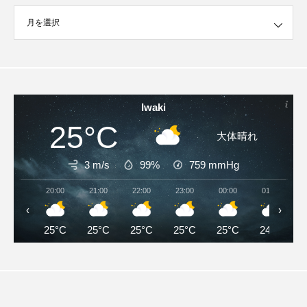
イブ
Iwaki
25°C
大体晴れ
3 m/s
99%
759
mmHg
20:00
21:00
22:00
23:00
00:00
01:00
‹
›
25°C
25°C
25°C
25°C
25°C
24°C