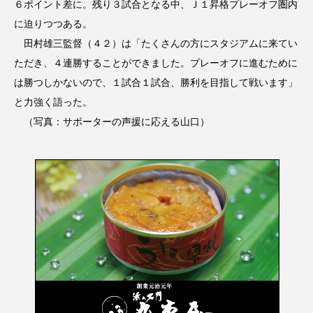
６ポイント差に。残り３試合となる中、Ｊ１昇格プレーオフ圏内
に迫りつつある。
田村雄三監督（４２）は「たくさんの方にスタジアムに来てい
ただき、４連勝することができました。プレーオフに進むために
は勝つしかないので、１試合１試合、勝利を目指して戦います」
と力強く語った。
（写真：サポーターの声援に応える山口）