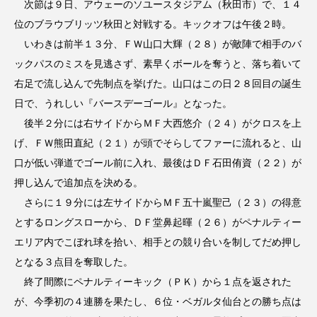
次節は９日、アウェーのソユースタジアム（秋田市）で、１４
位のブラウブリッツ秋田と対戦する。キックオフは午後２時。
いわきは前半１３分、ＦＷ山口大輝（２８）が敵陣で相手のバ
ックパスのミスを見逃さず、素早くボールを奪うと、落ち着いて
右足で流し込んで先制点を挙げた。山口はこの日２８回目の誕生
日で、うれしい『バースデーゴール』となった。
後半２分には右サイドからＭＦ大西悠介（２４）がクロスを上
げ、ＦＷ熊田直紀（２１）が頭でそらしてファーに流れると、山
口が低い弾道でゴール前に入れ、最後はＤＦ石田侑資（２２）が
押し込んで追加点を決める。
さらに１９分には左サイドからＭＦ五十嵐聖己（２３）の得意
とするロングスローから、ＤＦ堂鼻起暉（２６）がペナルティー
エリア内でこぼれ球を拾い、相手との競り合いを制してだめ押し
となる３点目を奪取した。
終了間際にペナルティーキック（ＰＫ）から１点を返された
が、今季初の４連勝を果たし、６位・ベガルタ仙台との勝ち点は