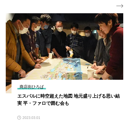

商店街ひろば
エスパルに時空超えた地図 地元盛り上げる思い結
実 平・ファロで囲む会も
2023.03.01