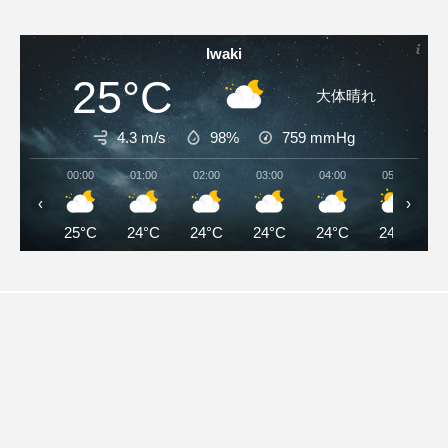
Iwaki
25°C
大体晴れ
4.3 m/s
98%
759
mmHg
00:00
01:00
02:00
03:00
04:00
05:00
‹
›
25°C
24°C
24°C
24°C
24°C
24°C