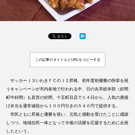
この記事のタイトルとURLをコピーする
サッカーＪ３いわきＦＣのＪ２昇格、初年度初優勝の快挙を祝
うキャンペーンが市内各地で行われる中、日の丸亭総本部（好間
町中好間）も直営の好間、十五町目店で１４日から、人気の唐揚
げ弁当を通常値段から１００円引きの５４０円で提供する。
市民ともに昇格と優勝を祝い、元気と感動を受けたことに感謝
しつつ、地域住民一体となって今後の活躍を応援するために企画
したという。