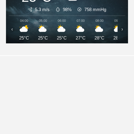
5.3 m/s
98%
758
mmHg
04:00
05:00
06:00
07:00
08:00
09:00
‹
›
25°C
25°C
25°C
27°C
28°C
28°C