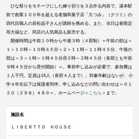
ひな祭りをモチーフにした練り切りを３点作る内容で、湯本駅
前で創業１００年を超える老舗和菓子店「久つみ」（クツミ）の
四代目職人の若松晶子さんが講師を務める。また、当日は春限定
苺大福など、同店の人気商品も販売する。
開催時間は午前１０時から午後３時（４部制）＝午前の部は＜
１＞１０時～１０時４５分＜２＞１１時～１１時４５分、午後の
部は＜３＞１時～１時４５分④２時～２時４５分（各部とも午前
９時４５分から受付開始）＝。事前申し込みが必要で、参加費は
１人千円。定員は16人（各部４人まで）。対象年齢はないが、小
学４年生以下は保護者同伴。申し込みなどの問い合わせは＝０１
２０（２９８）４８０＝、ホームページ＜
こちら
＞まで。
施設名
ＬＩＢＥＲＴＴＯ ＨＯＵＳＥ