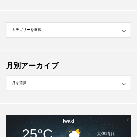
月別アーカイブ
イブ
Iwaki
25°C
大体晴れ