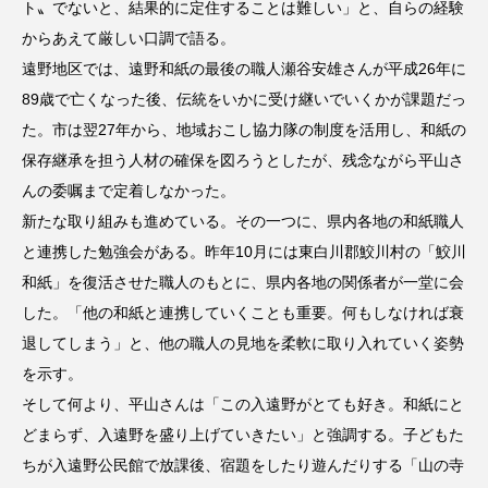
ト〟でないと、結果的に定住することは難しい」と、自らの経験
からあえて厳しい口調で語る。
遠野地区では、遠野和紙の最後の職人瀬谷安雄さんが平成26年に
89歳で亡くなった後、伝統をいかに受け継いでいくかが課題だっ
た。市は翌27年から、地域おこし協力隊の制度を活用し、和紙の
保存継承を担う人材の確保を図ろうとしたが、残念ながら平山さ
んの委嘱まで定着しなかった。
新たな取り組みも進めている。その一つに、県内各地の和紙職人
と連携した勉強会がある。昨年10月には東白川郡鮫川村の「鮫川
和紙」を復活させた職人のもとに、県内各地の関係者が一堂に会
した。「他の和紙と連携していくことも重要。何もしなければ衰
退してしまう」と、他の職人の見地を柔軟に取り入れていく姿勢
を示す。
そして何より、平山さんは「この入遠野がとても好き。和紙にと
どまらず、入遠野を盛り上げていきたい」と強調する。子どもた
ちが入遠野公民館で放課後、宿題をしたり遊んだりする「山の寺