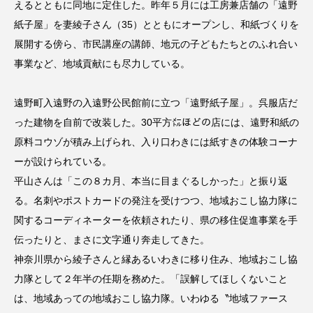
えるとともに同地に定住した。昨年５月には工房兼店舗の「遠野
紙子屋」を妻綾子さん（35）とともにオープンし、和紙づくりを
展開する傍ら、市民講座の講師、地元の子どもたちとのふれ合い
事業など、地域貢献にも尽力している。
遠野町入遠野の入遠野公民館前に立つ「遠野紙子屋」。呉服店だ
った建物を自前で改装した。30平方㍍ほどの店には、遠野和紙の
原料コウゾが積み上げられ、入り口わきには紙すきの体験コーナ
ーが設けられている。
平山さんは「この８カ月、本当に目まぐるしかった」と振り返
る。名刺やポストカードの発注を受けつつ、地域おこし協力隊に
関するコーディネーターを依頼されたり、県の移住促進事業を手
伝ったりと、まさに文字通り奔走してきた。
神奈川県から綾子さんと縁あるいわきに移り住み、地域おこし協
力隊として２年半の任期を務めた。「誤解してほしくないこと
は、地域あっての地域おこし協力隊。いわゆる〝地域ファース