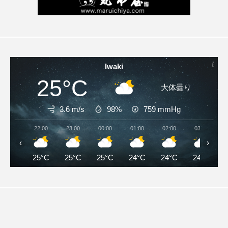
Iwaki
25°C
大体曇り
3.6 m/s
98%
759
mmHg
22:00
23:00
00:00
01:00
02:00
03:00
‹
›
25°C
25°C
25°C
24°C
24°C
24°C