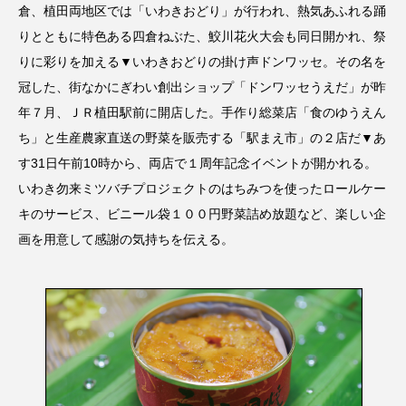
倉、植田両地区では「いわきおどり」が行われ、熱気あふれる踊
りとともに特色ある四倉ねぶた、鮫川花火大会も同日開かれ、祭
りに彩りを加える▼いわきおどりの掛け声ドンワッセ。その名を
冠した、街なかにぎわい創出ショップ「ドンワッセうえだ」が昨
年７月、ＪＲ植田駅前に開店した。手作り総菜店「食のゆうえん
ち」と生産農家直送の野菜を販売する「駅まえ市」の２店だ▼あ
す31日午前10時から、両店で１周年記念イベントが開かれる。
いわき勿来ミツバチプロジェクトのはちみつを使ったロールケー
キのサービス、ビニール袋１００円野菜詰め放題など、楽しい企
画を用意して感謝の気持ちを伝える。