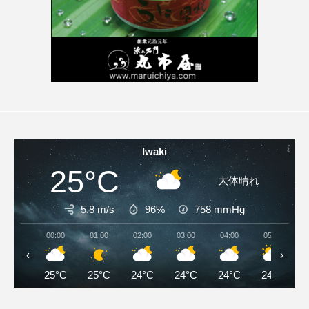
Iwaki
25°C
大体晴れ
5.8 m/s
96%
758
mmHg
00:00
01:00
02:00
03:00
04:00
05:00
‹
›
25°C
25°C
24°C
24°C
24°C
24°C