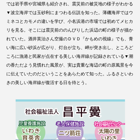
では岩手県や宮城県も紹介され、震災前の被災地の様子がわかる
▼波立海岸では玉砂利にまつわる伝説を知った。薄磯海岸ではウ
ミネコとカモメの違いを学び、小名浜港の市場では初めてメヒカ
リを見る。そこには震災前ののんびりした浜辺の町の様子が描か
れていた。酒井英治さん空撮のＤＶＤ『かもめの視線』でも、青
い海に広い砂浜が広がり、灯台が立ち、岬が突き出し、ところど
ころに漁港と民家が点在する美しい海岸線が記録されている▼潮
の香ただよう見慣れた風景が、実は貴重な海辺の町の原風景を今
に伝えていたのだということをあらためて知った。ふるさといわ
きの美しい海岸線が復活する日を待とう。