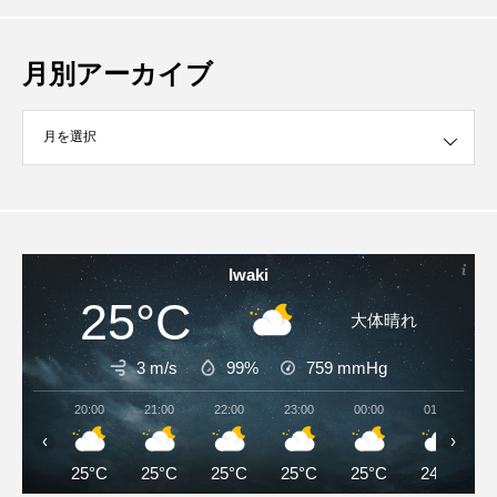
月別アーカイブ
イブ
Iwaki
25°C
大体晴れ
3 m/s
99%
759
mmHg
20:00
21:00
22:00
23:00
00:00
01:00
‹
›
25°C
25°C
25°C
25°C
25°C
24°C