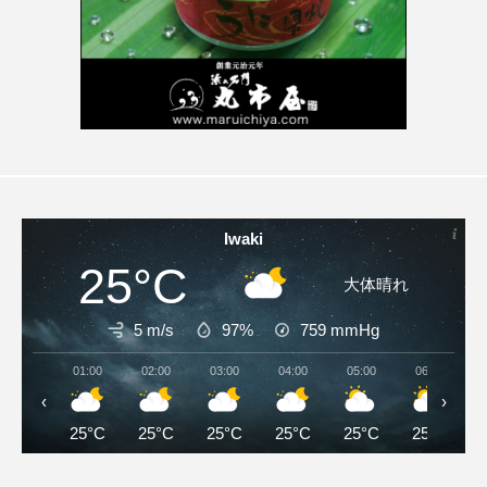
Iwaki
25°C
大体晴れ
5 m/s
97%
759
mmHg
01:00
02:00
03:00
04:00
05:00
06:00
‹
›
25°C
25°C
25°C
25°C
25°C
25°C