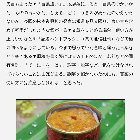
失言もあった▼「言葉遣い」。広辞苑によると「言葉のつかいか
た、ものの言いかた」とある。どういう意図があったのか分から
ないが、今回の松本復興相の発言は報道を見る限り、言い方を含
めて軽率だったような気がする▼文章をまとめる場合、使い方が
正しいかなどを「記者ハンドブック」（共同通信社刊）などで極
力調べるようにしている。今まで思っていた意味と違った言葉な
ども多々ある▼原稿を書く際には５Ｗ１Ｈのほか、名前などの固
有名詞、「て・に・を・は」、誤字・脱字など、気をつけなけれ
ばならないことは山ほどある。誤解を招かないためにも、言葉の
使い方には注意しなければ、と思った。