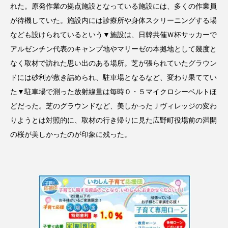
れた。原発作業の拠点施設となっている施設には、多くの作業員
が待機していた。施設内には診療所や身体スクリーニングする場
なども設けられているという▼施設は、日韓共催Ｗ杯サッカーで
アルゼンチン代表のキャンプ地やマリーゼの本拠地として幾度と
なく取材で訪れた思い出のある場所。芝が張られていたグラウン
ドには砂利が敷き詰められ、駐車場となるなど、変わり果ててい
た▼駐車場で測った放射線量は毎時０・５マイクロシーベルトほ
どだった。芝のグラウンドなど、美しかったＪヴィレッジの変わ
りようとは対照的に、取材の行き帰りに見た広野町役場前の満開
の桜が美しかったのが印象に残った。