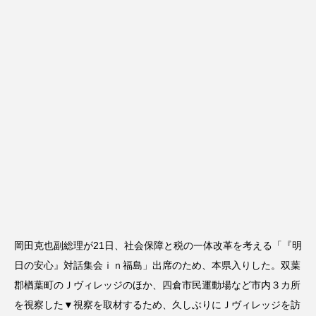
岡田克也副総理が21日、社会保障と税の一体改革を考える「『明
日の安心』対話集会ｉｎ福島」出席のため、本県入りした。双葉
郡楢葉町のＪヴィレッジのほか、四倉市民運動場など市内３カ所
を視察した▼視察を取材するため、久しぶりにＪヴィレッジを訪