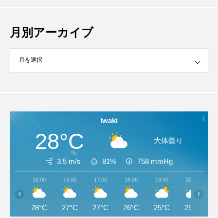
月別アーカイブ
イブ
Iwaki
28°C
大体曇り
3.5 m/s
81%
758
mmHg
15:00
16:00
17:00
18:00
19:00
20:00
‹
›
28°C
27°C
27°C
26°C
25°C
25°C