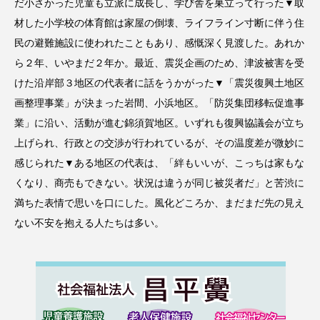
だ小さかった児童も立派に成長し、学び舎を巣立って行った▼取
材した小学校の体育館は家屋の倒壊、ライフライン寸断に伴う住
民の避難施設に使われたこともあり、感慨深く見渡した。あれか
ら２年、いやまだ２年か。最近、震災企画のため、津波被害を受
けた沿岸部３地区の代表者に話をうかがった▼「震災復興土地区
画整理事業」が決まった岩間、小浜地区。「防災集団移転促進事
業」に沿い、活動が進む錦須賀地区。いずれも復興協議会が立ち
上げられ、行政との交渉が行われているが、その温度差が微妙に
感じられた▼ある地区の代表は、「絆もいいが、こっちは家もな
くなり、商売もできない。状況は違うが同じ被災者だ」と苦渋に
満ちた表情で思いを口にした。風化どころか、まだまだ先の見え
ない不安を抱える人たちは多い。