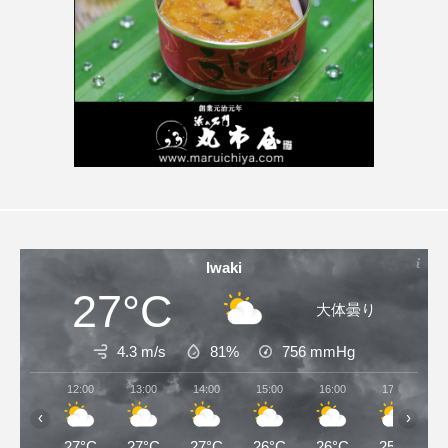
Iwaki
27°C
大体曇り
4.3 m/s
81%
756
mmHg
12:00
13:00
14:00
15:00
16:00
17:00
‹
›
27°C
27°C
27°C
26°C
26°C
25°C