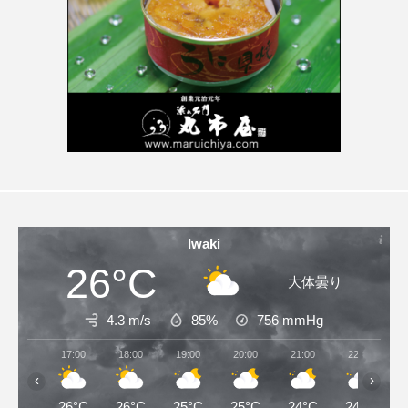
Iwaki
26°C
大体曇り
4.3 m/s
85%
756
mmHg
17:00
18:00
19:00
20:00
21:00
22:00
‹
›
26°C
26°C
25°C
25°C
24°C
24°C