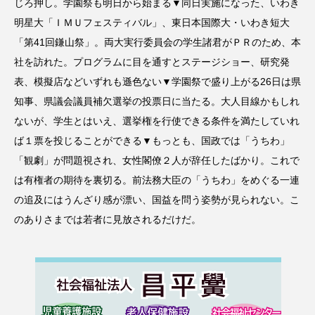
じろ押し。学園祭も明日から始まる▼同日実施になった、いわき
明星大「ＩＭＵフェスティバル」、東日本国際大・いわき短大
「第41回鎌山祭」。両大実行委員会の学生諸君がＰＲのため、本
社を訪れた。プログラムに目を通すとステージショー、研究発
表、模擬店などいずれも遜色ない▼学園祭で盛り上がる26日は県
知事、県議会議員補欠選挙の投票日に当たる。大人目線かもしれ
ないが、学生とはいえ、選挙権を行使できる条件を満たしていれ
ば１票を投じることができる▼もっとも、国政では「うちわ」
「観劇」が問題視され、女性閣僚２人が辞任したばかり。これで
は有権者の期待を裏切る。前法務大臣の「うちわ」をめぐる一連
の追及にはうんざり感が漂い、国益を問う姿勢が見られない。こ
のありさまでは若者に見放されるだけだ。