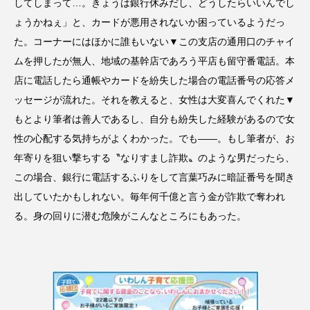
してしまって…。きょうは銀行休みだし、どうしたらいいんでし
ょうかねぇ」と、カードが悪用されないか困っているようだっ
た。コーナーにはほかに誰もいない▼この支店の通用口のチャイ
ムを押したが無人、地域の基幹店であろう平店も留守番電話。本
店に電話したら通帳やカードを紛失した場合の電話番号の応答メ
ッセージが流れた。それを教えると、女性は大変喜んでくれた▼
もとより筆者は善人であるし、自分も紛失した経験があるので女
性の心配する気持ちがよくわかった。でも――。もし筆者が、お
年寄りを狙い撃ちする〝なりすまし詐欺〟のような男だったら、
この場合、銀行に電話するふりをして言葉巧みに暗証番号を聞き
出していたかもしれない。毎年何千億と言う金が詐欺で奪われ
る。身の回りに潜む危険がこんなところにもあった。