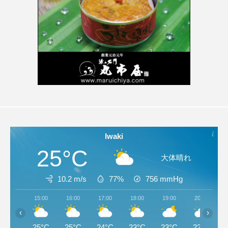
Iwaki
25°C
大体晴れ
10.2 m/s
77%
756
mmHg
15:00
16:00
17:00
18:00
19:00
20:00
‹
›
25°C
25°C
24°C
23°C
23°C
22°C