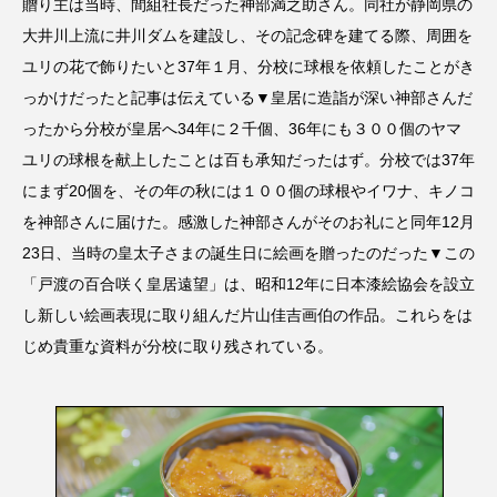
贈り主は当時、間組社長だった神部満之助さん。同社が静岡県の
大井川上流に井川ダムを建設し、その記念碑を建てる際、周囲を
ユリの花で飾りたいと37年１月、分校に球根を依頼したことがき
っかけだったと記事は伝えている▼皇居に造詣が深い神部さんだ
ったから分校が皇居へ34年に２千個、36年にも３００個のヤマ
ユリの球根を献上したことは百も承知だったはず。分校では37年
にまず20個を、その年の秋には１００個の球根やイワナ、キノコ
を神部さんに届けた。感激した神部さんがそのお礼にと同年12月
23日、当時の皇太子さまの誕生日に絵画を贈ったのだった▼この
「戸渡の百合咲く皇居遠望」は、昭和12年に日本漆絵協会を設立
し新しい絵画表現に取り組んだ片山佳吉画伯の作品。これらをは
じめ貴重な資料が分校に取り残されている。