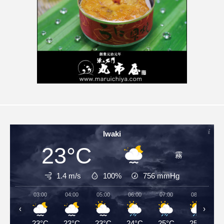
Iwaki
23°C
霧
1.4 m/s
100%
756
mmHg
03:00
04:00
05:00
06:00
07:00
08:00
‹
›
23°C
23°C
23°C
24°C
25°C
25°C