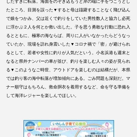
したすきに転落。海面をのぞき込もうと岸の端に手をつこうとし
たところ、目測を誤った▼すると母は躊躇することなく飛び込ん
で娘をつかみ、父は近くで釣りをしていた男性数人と協力し必死
に浮かぶ２人を何とか救い出した。子を思う勇敢な行動に恐れ入
るとともに、極寒の海ならば、周りに人がいなかったらどうなっ
ていたか、現場を訪れ身震いした▼コロナ禍で「密」が避けられ
るとして、若者や女性に釣りが人気だという。小名浜港も週末と
なると県外ナンバーの車が並び、釣りを楽しむ人々の姿が見られ
る▼このようなご時世、アウトドアを楽しむのは結構だが、本県
では釣り客の海中転落が増加傾向にある。ごみ問題も深刻だ。マ
ナー順守はもちろん、救命胴衣を着用するなど、命を守る準備を
して海洋レジャーを楽しんでほしい。