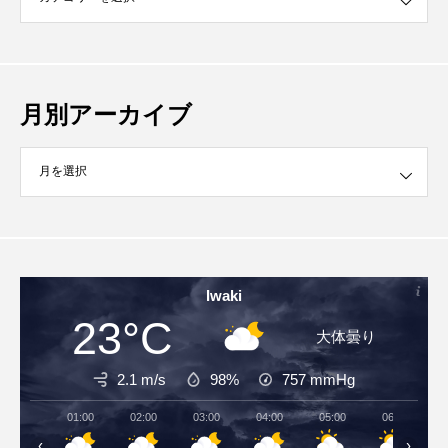
月別アーカイブ
イブ
Iwaki
23°C
大体曇り
2.1 m/s
98%
757
mmHg
01:00
02:00
03:00
04:00
05:00
06:00
‹
›