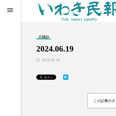
らす（旧 個処から）
片隅抄
2024.06.19
2024.06.19
等)
この記事のタ
ブ