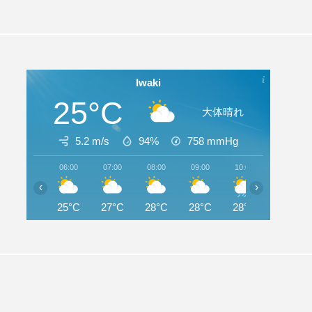
Iwaki
25°C
大体晴れ
5.2 m/s
94%
758
mmHg
06:00
07:00
08:00
09:00
10:00
11:00
‹
›
25°C
27°C
28°C
28°C
28°C
28°C