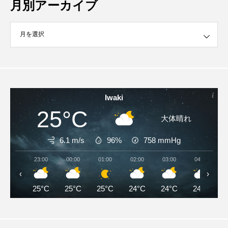
月別アーカイブ
イブ
Iwaki
25°C
大体晴れ
6.1 m/s
96%
758
mmHg
23:00
00:00
01:00
02:00
03:00
04:00
‹
›
25°C
25°C
25°C
24°C
24°C
24°C