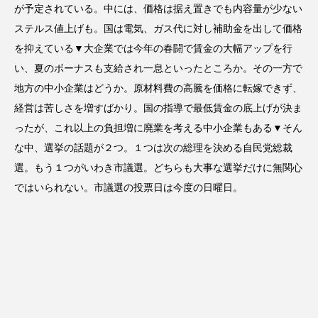
が予定されている。中には、価格は据え置きでも内容量が少ない
ステルス値上げも。国は電気、ガス代に対し補助金を出して価格
を抑えている▼大企業では今年の春闘で賃金の大幅アップを行
い、夏のボーナスも支給され一息といったところか。その一方で
地方の中小企業はどうか。原材料費の高騰を価格に転嫁できず、
経営は苦しさを増すばかり。国の指導で最低賃金の底上げが決ま
ったが、これ以上の負担増に廃業を考える中小企業もある▼そん
な中、選挙の話題が２つ。１つは次の総理を決める自民党総裁
選。もう１つがいわき市議選。どちらも大事な選挙だけに無関心
ではいられない。市議選の投票日は今度の日曜日。