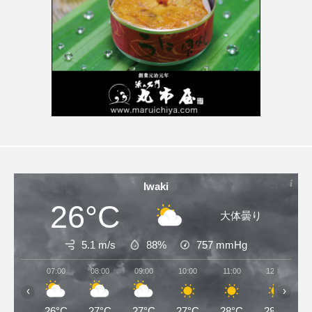
Iwaki
26°C
大体曇り
5.1 m/s
88%
757
mmHg
07:00
08:00
09:00
10:00
11:00
12:00
‹
›
26°C
27°C
27°C
27°C
28°C
28°C