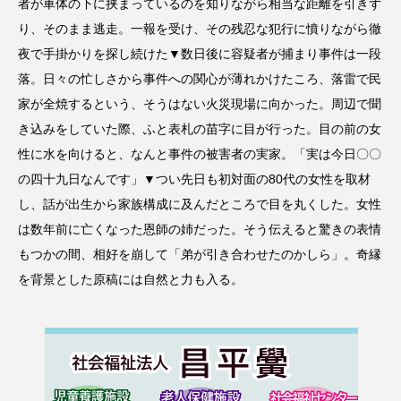
者が車体の下に挟まっているのを知りながら相当な距離を引きず
り、そのまま逃走。一報を受け、その残忍な犯行に憤りながら徹
夜で手掛かりを探し続けた▼数日後に容疑者が捕まり事件は一段
落。日々の忙しさから事件への関心が薄れかけたころ、落雷で民
家が全焼するという、そうはない火災現場に向かった。周辺で聞
き込みをしていた際、ふと表札の苗字に目が行った。目の前の女
性に水を向けると、なんと事件の被害者の実家。「実は今日〇〇
の四十九日なんです」▼つい先日も初対面の80代の女性を取材
し、話が出生から家族構成に及んだところで目を丸くした。女性
は数年前に亡くなった恩師の姉だった。そう伝えると驚きの表情
もつかの間、相好を崩して「弟が引き合わせたのかしら」。奇縁
を背景とした原稿には自然と力も入る。