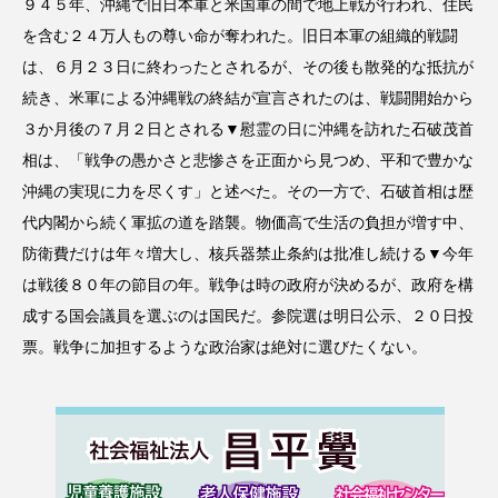
９４５年、沖縄で旧日本軍と米国軍の間で地上戦が行われ、住民
を含む２４万人もの尊い命が奪われた。旧日本軍の組織的戦闘
は、６月２３日に終わったとされるが、その後も散発的な抵抗が
続き、米軍による沖縄戦の終結が宣言されたのは、戦闘開始から
３か月後の７月２日とされる▼慰霊の日に沖縄を訪れた石破茂首
相は、「戦争の愚かさと悲惨さを正面から見つめ、平和で豊かな
沖縄の実現に力を尽くす」と述べた。その一方で、石破首相は歴
代内閣から続く軍拡の道を踏襲。物価高で生活の負担が増す中、
防衛費だけは年々増大し、核兵器禁止条約は批准し続ける▼今年
は戦後８０年の節目の年。戦争は時の政府が決めるが、政府を構
成する国会議員を選ぶのは国民だ。参院選は明日公示、２０日投
票。戦争に加担するような政治家は絶対に選びたくない。