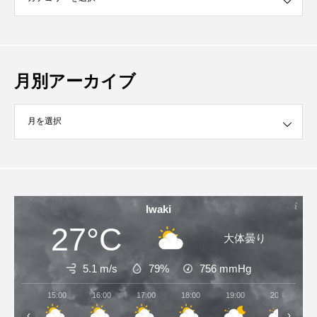
月別アーカイブ
イブ
Iwaki
27°C
大体曇り
5.1 m/s
79%
756
mmHg
15:00
16:00
17:00
18:00
19:00
20:00
‹
›