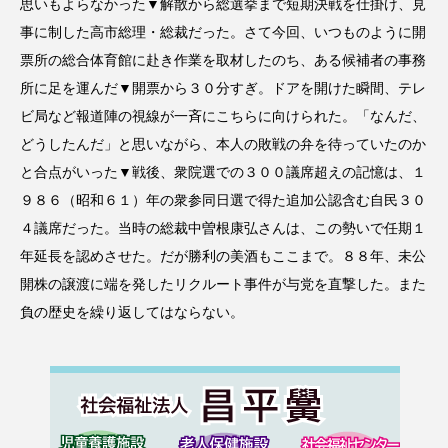
思いもよらなかった▼解散から総選挙まで短期決戦を仕掛け、見
事に制した高市総理・総裁だった。さて今回、いつものように開
票所の総合体育館に赴き作業を取材したのち、ある候補者の事務
所に足を運んだ▼開票から３０分すぎ。ドアを開けた瞬間、テレ
ビ局など報道陣の視線が一斉にこちらに向けられた。「なんだ、
どうしたんだ」と思いながら、本人の敗戦の弁を待っていたのか
と合点がいった▼戦後、衆院選での３００議席超えの記憶は、１
９８６（昭和６１）年の衆参同日選で得た追加公認含む自民３０
４議席だった。当時の総裁中曽根康弘さんは、この勢いで任期１
年延長を認めさせた。だが勝利の美酒もここまで。８８年、未公
開株の譲渡に端を発したリクルート事件が与党を直撃した。また
負の歴史を繰り返してはならない。