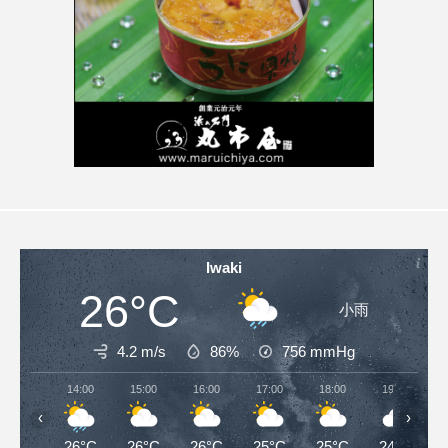
Iwaki
26°C
小雨
4.2 m/s
86%
756
mmHg
14:00
15:00
16:00
17:00
18:00
19:00
‹
›
26°C
26°C
26°C
25°C
25°C
24°C