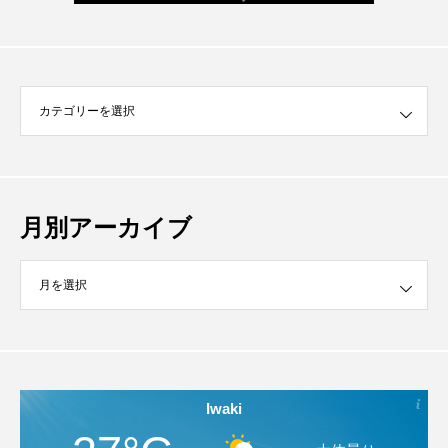
月別アーカイブ
イブ
Iwaki