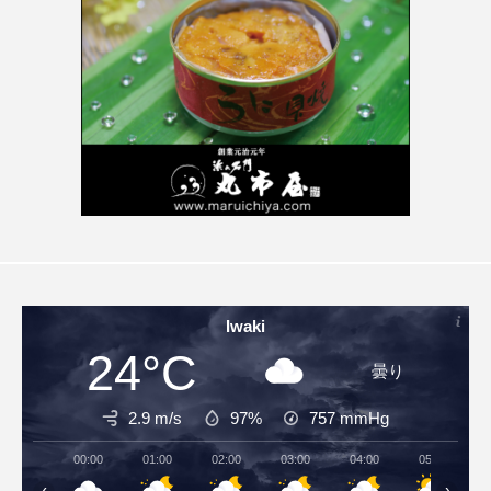
Iwaki
24°C
曇り
2.9 m/s
97%
757
mmHg
00:00
01:00
02:00
03:00
04:00
05:00
‹
›