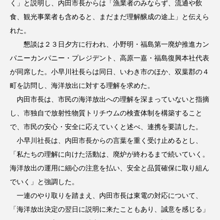
く」と説明し、内田市長からは「漁業者のみならず、流通や飲
食、観光事業者も含めると、まだまだ理解醸成の途上」と伝えら
れた。
懇談は２３日夕方に行われ、小野明・福島第一廃炉推進カン
パニーカンパニー・プレジデント、高原一嘉・福島復興本社代表
が同席した。小早川社長らは同日、いわき市のほか、双葉郡の４
町を訪問し、海洋放出に対する理解を求めた。
内田市長は、市民の海洋放出への理解を深まっていないと指摘
し、市独自で放射性物質トリチウムの検査体制を構築すること
で、市民の安心・安全に応えていくと述べ、連携を要請した。
小早川社長は、内田市長からの言葉を重く受け止めるとし、
「私たちの理解に向けた活動は、廃炉が終わるまで続いていく。
海洋放出の運用に細心の注意を払い、安全と品質確保に取り組ん
でいく」と強調した。
一連のやり取りを踏まえ、内田市長は東電の対応について、
「海洋放出決定の翌日に説明に来たこともあり、誠意を感じる」