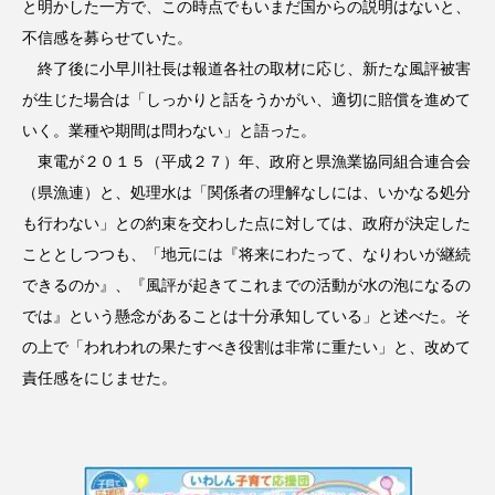
と明かした一方で、この時点でもいまだ国からの説明はないと、
不信感を募らせていた。
終了後に小早川社長は報道各社の取材に応じ、新たな風評被害
が生じた場合は「しっかりと話をうかがい、適切に賠償を進めて
いく。業種や期間は問わない」と語った。
東電が２０１５（平成２７）年、政府と県漁業協同組合連合会
（県漁連）と、処理水は「関係者の理解なしには、いかなる処分
も行わない」との約束を交わした点に対しては、政府が決定した
こととしつつも、「地元には『将来にわたって、なりわいが継続
できるのか』、『風評が起きてこれまでの活動が水の泡になるの
では』という懸念があることは十分承知している」と述べた。そ
の上で「われわれの果たすべき役割は非常に重たい」と、改めて
責任感をにじませた。