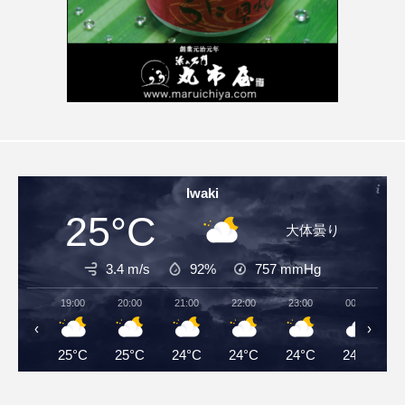
Iwaki
25°C
大体曇り
3.4 m/s
92%
757
mmHg
19:00
20:00
21:00
22:00
23:00
00:00
‹
›
25°C
25°C
24°C
24°C
24°C
24°C