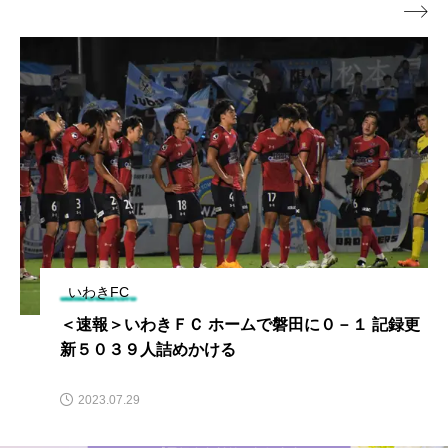

いわきFC
＜速報＞いわきＦＣ ホームで磐田に０－１ 記録更
新５０３９人詰めかける
2023.07.29