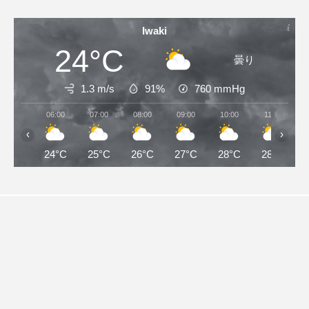
Iwaki
24°C
曇り
1.3 m/s
91%
760
mmHg
06:00
07:00
08:00
09:00
10:00
11:00
‹
›
24°C
25°C
26°C
27°C
28°C
28°C