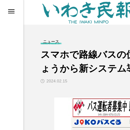
らす（旧 個処から）
ニュース
スマホで路線バスの位
ょうから新システム
2024.02.15
等)
ブ