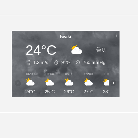
Iwaki
24°C
曇り
1.3 m/s
91%
760
mmHg
06:00
07:00
08:00
09:00
10:00
11:00
‹
›
24°C
25°C
26°C
27°C
28°C
28°C