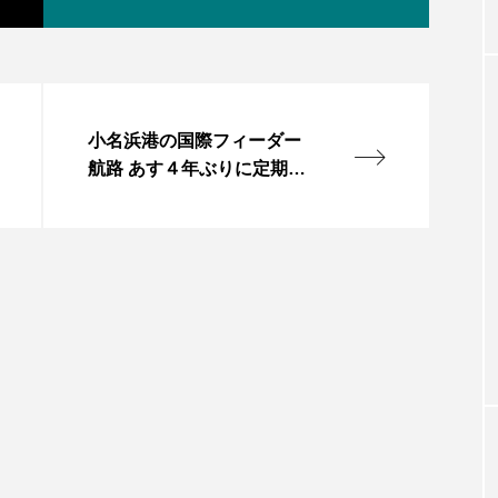
小名浜港の国際フィーダー
航路 あす４年ぶりに定期再
開 物流の活性化期待