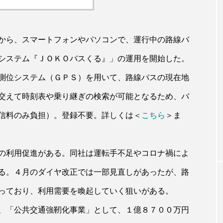
から、スマートフォンやパソコンで、運行中の路線バ
システム『ＪＯＫＯバスくる』」の運用を開始した。
測位システム（ＧＰＳ）を用いて、路線バスの現在地
交えて時刻表や乗り継ぎの検索が可能となるため、バ
信料のみ負担）。登録不要。詳しくは＜
こちら
＞ま
の利用促進がある。同社は運転手不足やコロナ禍によ
る。４月のダイヤ改正では一部見直しがあったが、路
っており、利用需要を喚起していく狙いがある。
、「公共交通強靭化事業」として、１億８７００万円