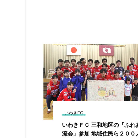
いわきFC
 酒気帯び運
いわきＦＣ 三和地区の「ふれ
水浴で酒飲ん
流会」参加 地域住民ら２００