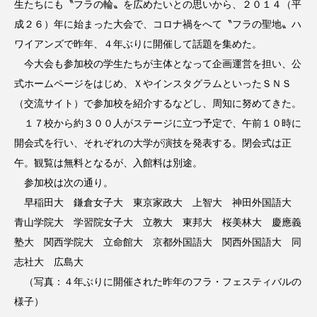
生たちにも〝フラの輪〟を広めたいとの思いから、２０１４（平
成２６）年に始まった大会で、コロナ禍をへて〝フラの聖地〟ハ
ワイアンズで昨年、４年ぶりに開催して話題を集めた。
今大会も参加校の学生たちが主体となって企画運営を担い、公
式ホームページをはじめ、ＸやインスタグラムといったＳＮＳ
（交流サイト）で参加校を紹介するなどし、周知に努めてきた。
１７校から約３００人がステージに立つ予定で、午前１０時に
開会式を行い、それぞれの大学が演技を発表する。閉会式は正
午。観覧は無料となるが、入館料は別途。
参加校は次の通り。
早稲田大 鎌倉女子大 東京家政大 上智大 神田外国語大
青山学院大 学習院女子大 立教大 東邦大 桜美林大 慶應義
塾大 関西学院大 立命館大 京都外国語大 関西外国語大 同
志社大 広島大
（写真：４年ぶりに開催された昨年のフラ・フェスティバルの
様子）