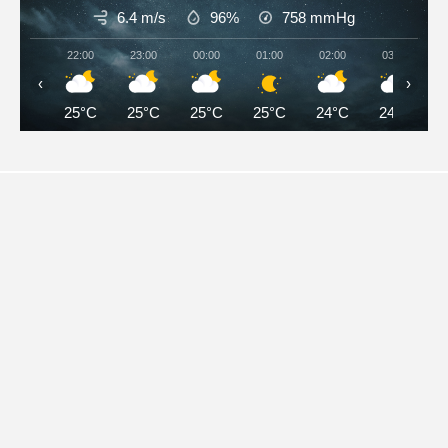
6.4 m/s
96%
758
mmHg
22:00
23:00
00:00
01:00
02:00
03:00
‹
›
25°C
25°C
25°C
25°C
24°C
24°C