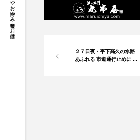
２７日夜・平下高久の水路
あふれる 市道通行止めに 高
波で滑津川が逆流