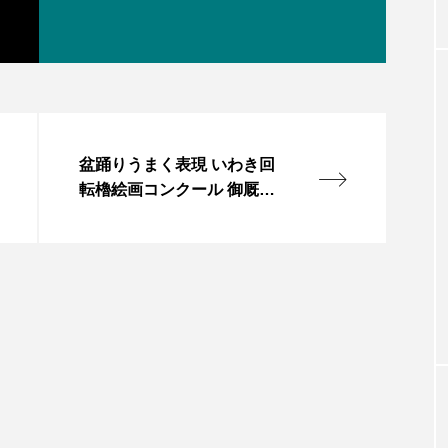
盆踊りうまく表現 いわき回
転櫓絵画コンクール 御厩
小・本多さん最優秀賞