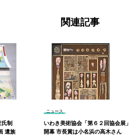
関連記事
ニュース
世氏制
いわき美術協会「第６２回協会展」
画 遺族
開幕 市長賞は小名浜の高木さん