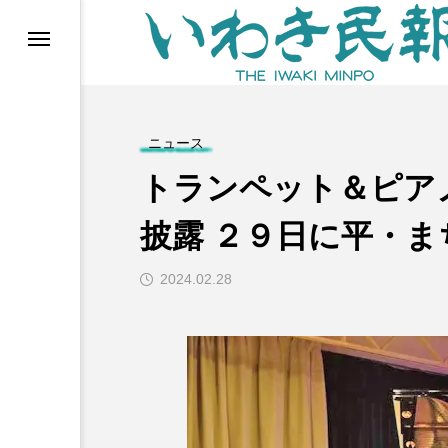
らす（旧 個処から）
ニュース
トランペット＆ピア
披露 ２９日に平・ま
2024.02.28
等)
ブ