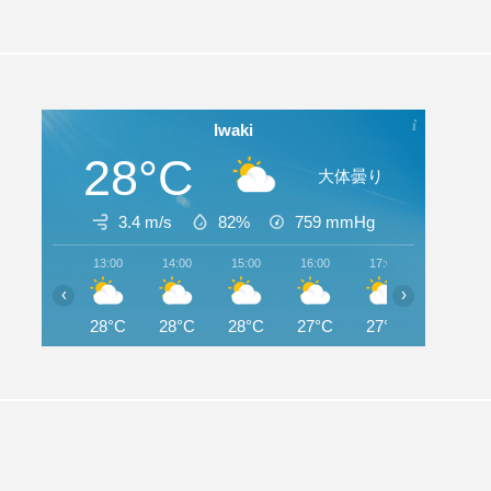
Iwaki
28°C
大体曇り
3.4 m/s
82%
759
mmHg
13:00
14:00
15:00
16:00
17:00
18:00
‹
›
28°C
28°C
28°C
27°C
27°C
26°C