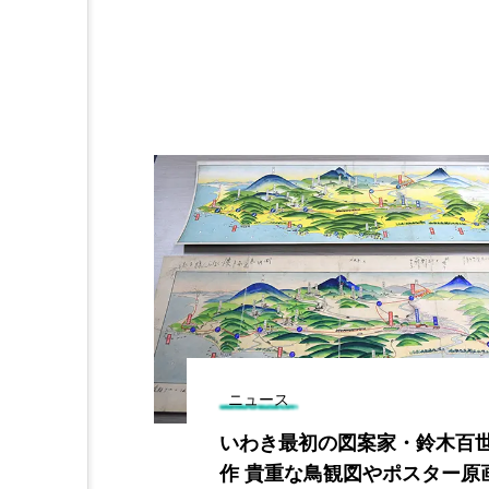
ニュース
新海誠監督が
いわき最初の図案家・鈴木百
上荒川店訪れ
作 貴重な鳥観図やポスター原