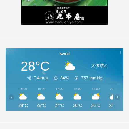
Iwaki
28°C
大体晴れ
7.4 m/s
84%
757
mmHg
15:00
16:00
17:00
18:00
19:00
20:00
‹
›
28°C
28°C
27°C
26°C
26°C
25°C