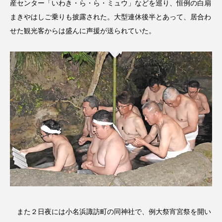
産センター「いわき・ら・ら・ミュウ」などを巡り、恒例の白扇
まきやはしご乗りも披露された。大型連休後半とあって、居合わ
せた観光客からは盛んに声援が送られていた。
また２日夜には小名浜諏訪町の同神社で、例大祭宵宮祭を開い