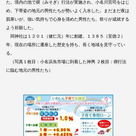
た。境内の池で禊（みそぎ）行法が実施され、小名川宮司をはじ
め、下帯姿の地元の男性たちが勢いよく入水した。まだまだ夜は
肌寒いが、強い気持ちで心身を清めた男性たち。祭りが成就する
よう祈願した。
同神社は１２０１（健仁元）年に創建。１３８５（至徳２）
年、現在の場所に遷座した歴史を持ち、長く地域を見守ってい
る。
（写真１枚目：小名浜魚市場に到着した神輿 ２枚目：禊行法
に臨む地元の男性たち）