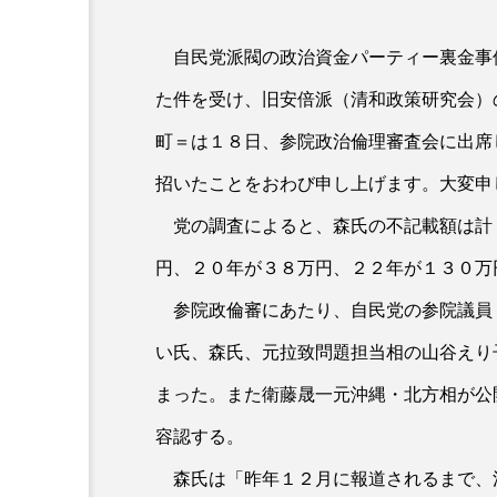
自民党派閥の政治資金パーティー裏金事
た件を受け、旧安倍派（清和政策研究会）
町＝は１８日、参院政治倫理審査会に出席
招いたことをおわび申し上げます。大変申
党の調査によると、森氏の不記載額は計
円、２０年が３８万円、２２年が１３０万
参院政倫審にあたり、自民党の参院議員
い氏、森氏、元拉致問題担当相の山谷えり
まった。また衛藤晟一元沖縄・北方相が公
容認する。
森氏は「昨年１２月に報道されるまで、