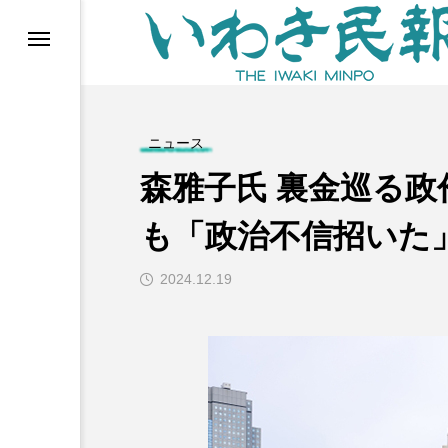
らす（旧 個処から）
ニュース
森雅子氏 裏金巡る政
も「政治不信招いた
2024.12.19
等)
ブ