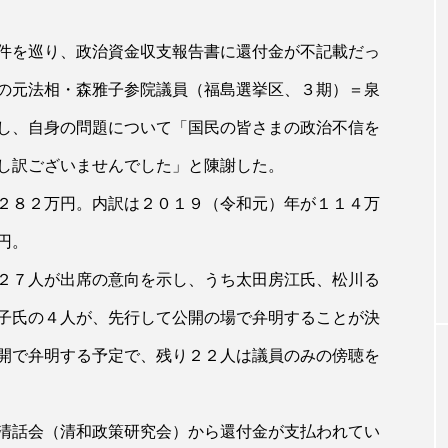
件を巡り、政治資金収支報告書に還付金が不記載だっ
の元法相・森雅子参院議員（福島選挙区、３期）＝泉
し、自身の問題について「国民の皆さまの政治不信を
し訳ございませんでした」と陳謝した。
２８２万円。内訳は２０１９（令和元）年が１１４万
円。
２７人が出席の意向を示し、うち太田房江氏、松川る
子氏の４人が、先行して公開の場で弁明することが決
開で弁明する予定で、残り２２人は議員のみの傍聴を
清話会（清和政策研究会）から還付金が支払われてい