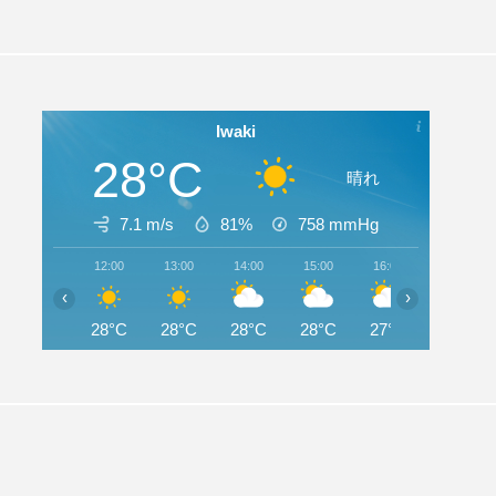
Iwaki
28°C
晴れ
7.1 m/s
81%
758
mmHg
12:00
13:00
14:00
15:00
16:00
17:00
‹
›
28°C
28°C
28°C
28°C
27°C
27°C