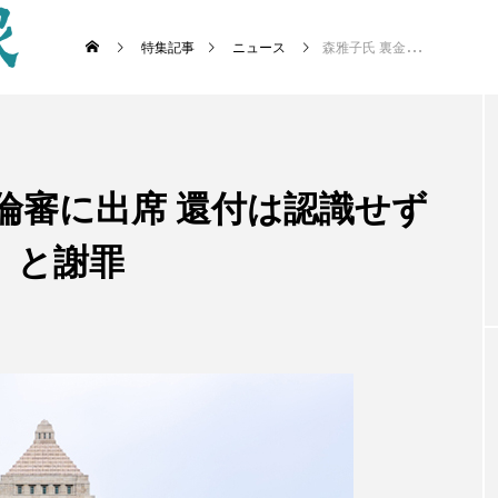
特集記事
ニュース
森雅子氏 裏金巡る政倫審に出席 還付は認識せずも「政治不信招いた」と謝罪
倫審に出席 還付は認識せず
」と謝罪