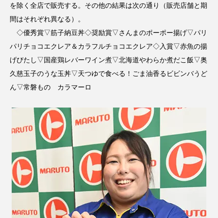
を除く全店で販売する。その他の結果は次の通り（販売店舗と期
間はそれぞれ異なる）。
◇優秀賞▽筋子納豆丼◇奨励賞▽さんまのポーポー揚げ▽パリ
パリチョコエクレア＆カラフルチョコエクレア◇入賞▽赤魚の揚
げびたし▽国産鶏レバーワイン煮▽北海道やわらか煮だこ飯▽奥
久慈玉子のうな玉丼▽天つゆで食べる！ごま油香るビビンバうど
ん▽常磐もの カラマーロ