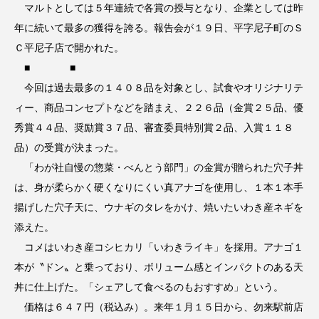
マルトとしては５年連続で各賞の授与となり、企業としては昨
年に続いて最多の獲得を誇る。報告会が１９日、平字尼子町のＳ
Ｃ平尼子店で開かれた。
■ ■
今回は過去最多の１４０８品を対象とし、試食やオリジナリテ
ィー、商品コンセプトなどを踏まえ、２２６品（金賞２５品、優
秀賞４４品、奨励賞３７品、審査委員特別賞２品、入賞１１８
品）の受賞が決まった。
「わが社自慢の惣菜・べんとう部門」の金賞が贈られた穴子丼
は、身が柔らかく硬くなりにくい真アナゴを使用し、１本１本手
揚げした穴子天に、ウナギのタレをかけ、焼いたいわき産ネギを
添えた。
コメはいわき産コシヒカリ「いわきライキ」を採用。アナゴ１
本が〝ドン〟と乗っており、ボリューム感とインパクトのある天
丼に仕上げた。「シェアして食べるのもおすすめ」という。
価格は６４７円（税込み）。来年１月１５日から、勿来駅前店