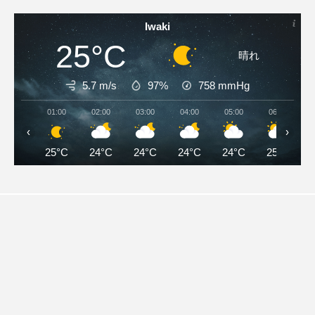
Iwaki
25°C
晴れ
5.7 m/s
97%
758
mmHg
01:00
02:00
03:00
04:00
05:00
06:00
‹
›
25°C
24°C
24°C
24°C
24°C
25°C