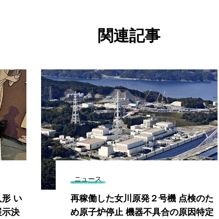
関連記事
ニュース
形 い
再稼働した女川原発２号機 点検のた
展示決
め原子炉停止 機器不具合の原因特定