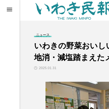
らす（旧 個処から）
ニュース
いわきの野菜おいし
地消・減塩踏まえた
2025.01.31
等)
ブ