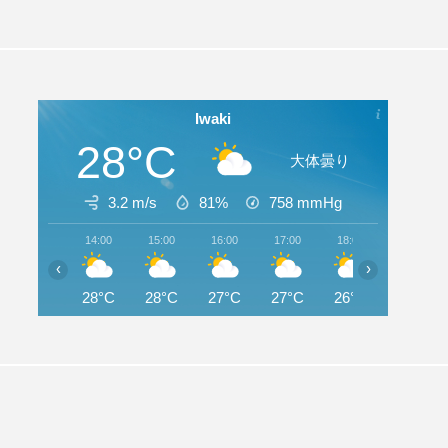
Iwaki
28°C
大体曇り
3.2 m/s
81%
758
mmHg
14:00
15:00
16:00
17:00
18:00
19:00
‹
›
28°C
28°C
27°C
27°C
26°C
25°C