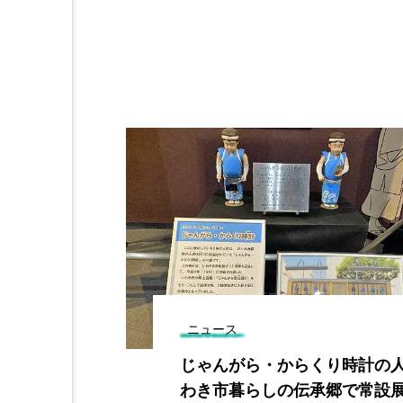
ニュース
４億の補正予
じゃんがら・からくり時計の人
渉も継続
わき市暮らしの伝承郷で常設