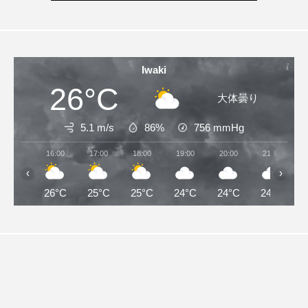
Iwaki
26°C
大体曇り
5.1 m/s
86%
756
mmHg
16:00
17:00
18:00
19:00
20:00
21:00
‹
›
26°C
25°C
25°C
24°C
24°C
24°C