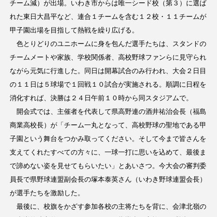
チーム減）が出場。いわき市からは唯一シード校（第３）に選ば
れた東日大昌平など、連合１チームを含む１２校・１１チームが
甲子園出場を目指して熱戦を繰り広げる。
色とりどりのユニホームに身を包んだ選手たちは、スタンドの
チームメートや家族、学校関係者、高校野球ファンらに見守られ
ながら元気に行進した。同日は開幕試合のみ行われ、大会２日目
の１１日は５球場で１回戦１０試合が実施される。順調に日程を
消化すれば、決勝は２４日午前１０時から同スタジアムで。
開会式では、主催者を代表して県高野連の酒井祐治会長（福島
商業高校長）が「チーム一丸となって、高校野球の聖地である甲
子園という舞台をつかみ取ってください。そして今まで皆さんを
支えてくれたすべての方々に、一球一打に思いを込めて、最後ま
で諦めない姿を見せてもらいたい」とあいさつ。今大会の審判委
員長で県野球連盟副会長の塚本泰英さん（いわき野球連盟会長）
が選手たちを激励した。
最後に、校旗をかざす参加各校の主将たちを背に、会津北嶺の