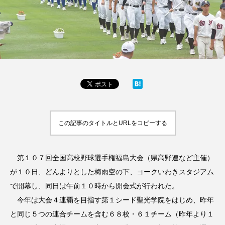
この記事のタイトルとURLをコピーする
第１０７回全国高校野球選手権福島大会（県高野連など主催）
が１０日、どんよりとした梅雨空の下、ヨークいわきスタジアム
で開幕し、同日は午前１０時から開会式が行われた。
今年は大会４連覇を目指す第１シード聖光学院をはじめ、昨年
と同じ５つの連合チームを含む６８校・６１チーム（昨年より１