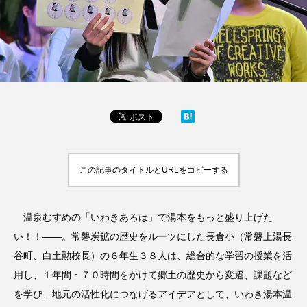
この記事のタイトルとURLをコピーする
温泉むすめの「いわきあろは」で湯本をもっと盛り上げた
い！！――。常磐炭鉱の歴史をルーツにした長倉小（常磐上湯長
谷町、白土勲校長）の６年生３８人は、総合的な学習の授業を活
用し、１年間・７０時間をかけて郷土の歴史から変遷、課題など
を学び、地元の活性化につなげるアイデアとして、いわき湯本温