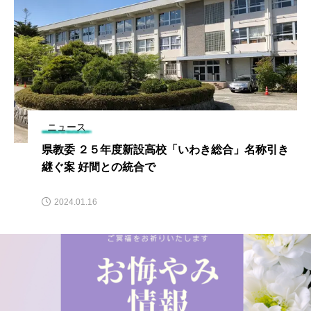
ニュース
県教委 ２５年度新設高校「いわき総合」名称引き
継ぐ案 好間との統合で
2024.01.16