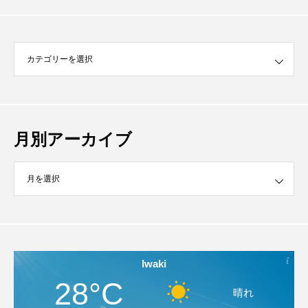
月別アーカイブ
イブ
Iwaki
28°C
晴れ