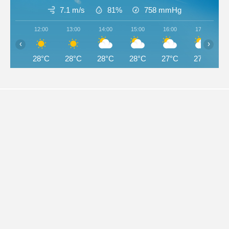
7.1 m/s
81%
758
mmHg
12:00
13:00
14:00
15:00
16:00
17:00
‹
›
28°C
28°C
28°C
28°C
27°C
27°C