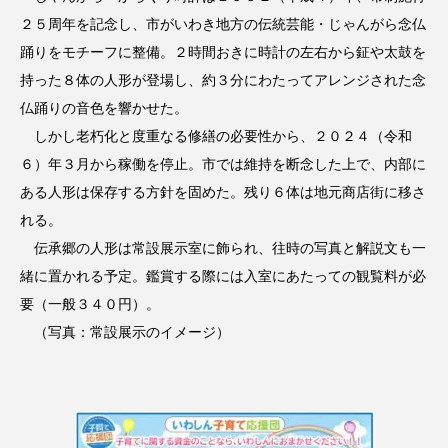
２５周年を記念し、市がいわき地方の伝統芸能・じゃんがら念仏
踊りをモチーフに整備。２時間おきに時計の左右から鉦や太鼓を
持った８体の人形が登場し、約３分にわたってアレンジされた念
仏踊りの音色を響かせた。
しかし老朽化と度重なる修繕の必要性から、２０２４（令和
６）年３月から稼働を停止。市では維持を断念した上で、内部に
ある人形は保存する方針を固めた。残り６体は地元商店街に移さ
れる。
伝承郷の人形は常設展示室に飾られ、往時の写真と解説文も一
緒に置かれる予定。鑑賞する際には入室にあたっての観覧料が必
要（一般３４０円）。
（写真：常設展示のイメージ）