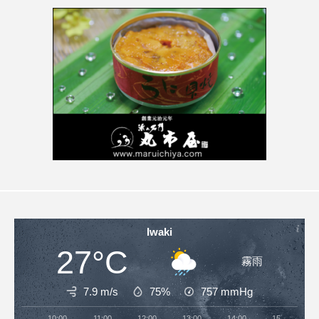
Iwaki
27°C
霧雨
7.9 m/s
75%
757
mmHg
10:00
11:00
12:00
13:00
14:00
15:00