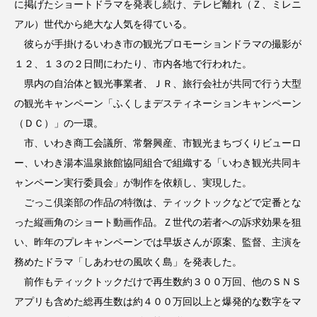
に掲げたショートドラマを発表し続け、テレビ離れ（Ｚ、ミレニ
アル）世代から絶大な人気を得ている。
彼らが手掛けるいわき市の観光プロモーションドラマの撮影が
１２、１３の２日間にわたり、市内各地で行われた。
県内の自治体と観光事業者、ＪＲ、旅行会社が共同で行う大型
の観光キャンペーン「ふくしまデスティネーションキャンペーン
（ＤＣ）」の一環。
市、いわき商工会議所、常磐興産、市観光まちづくりビューロ
ー、いわき湯本温泉旅館協同組合で組織する「いわき観光共同キ
ャンペーン実行委員会」が制作を依頼し、実現した。
ごっこ倶楽部の作品の特徴は、ティックトックなどで定番とな
った縦画角のショート動画作品。Ｚ世代の若者への訴求効果を狙
い、昨年のプレキャンペーンでは早坂さんが原案、監督、主演を
務めたドラマ「しあわせの風吹く島」を発表した。
前作もティックトックだけで再生数約３００万回、他のＳＮＳ
アプリも含めた総再生数は約４００万回以上と爆発的な数字をマ