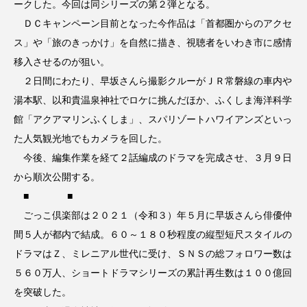
ークした。今回は同シリーズの第２弾となる。
ＤＣキャンペーン目前となった今作品は「首都圏からのアクセ
ス」や「旅のきっかけ」を自然に描き、視聴者をいわき市に感情
移入させるのが狙い。
２日間にわたり、早坂さんら撮影クルーがＪＲ常磐線の車内や
湯本駅、以和貴温泉神社でロケに挑んだほか、ふくしま海洋科学
館「アクアマリンふくしま」、スパリゾートハワイアンズといっ
た人気観光地でもカメラを回した。
今後、編集作業を経て２話編成のドラマを完成させ、３月９日
から順次公開する。
■ ■
ごっこ倶楽部は２０２１（令和３）年５月に早坂さんら俳優仲
間５人が都内で結成。６０～１８０秒程度の縦型短尺スタイルの
ドラマはＺ、ミレニアル世代に受け、ＳＮＳの総フォロワー数は
５６０万人、ショートドラマシリーズの累計再生数は１００億回
を突破した。