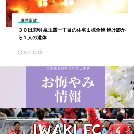
事件事故
３０日未明 泉玉露一丁目の住宅１棟全焼 焼け跡か
ら１人の遺体
2024.12.30