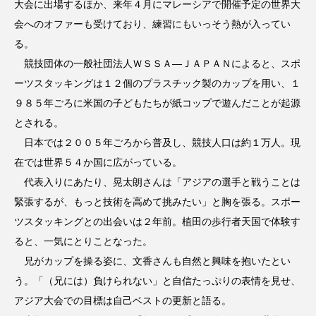
大会に出場するほか、来年４月にマレーシアで開催予定の世界大
会へのオファーも受けており、練習にもいっそう熱が入ってい
る。
競技団体の一般社団法人ＷＳＳＡ―ＪＡＰＡＮによると、スポ
ーツスタッキングは１２個のプラスチック製のカップを用い、１
９８５年ごろに米国の子どもたちが紙コップで遊んだことが起源
とされる。
日本では２００５年ごろから普及し、競技人口は約１万人。現
在では世界５４か国に広がっている。
代表入りにあたり、晃太朗さんは「アジアの選手と戦うことは
緊張するが、もっと技術を高めて挑みたい」と胸を張る。スポー
ツスタッキングとの出会いは２年前。植田の歩行者天国で体験す
ると、一気にとりことなった。
兄がカップを操る姿に、文香さんも自然と興味を抱いたとい
う。「（兄には）負けられない」と自信たっぷりの表情を見せ、
アジア大会での目標は自己ベストの更新と語る。