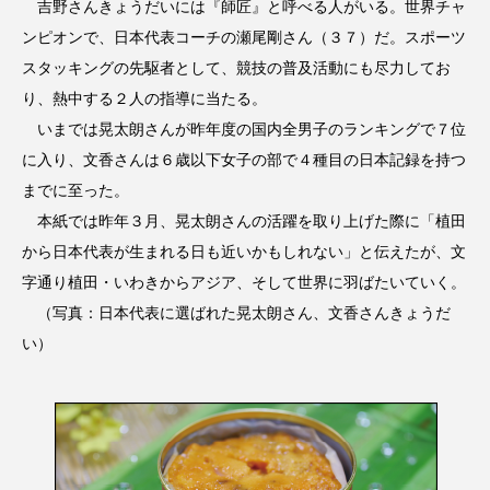
吉野さんきょうだいには『師匠』と呼べる人がいる。世界チャ
ンピオンで、日本代表コーチの瀬尾剛さん（３７）だ。スポーツ
スタッキングの先駆者として、競技の普及活動にも尽力してお
り、熱中する２人の指導に当たる。
いまでは晃太朗さんが昨年度の国内全男子のランキングで７位
に入り、文香さんは６歳以下女子の部で４種目の日本記録を持つ
までに至った。
本紙では昨年３月、晃太朗さんの活躍を取り上げた際に「植田
から日本代表が生まれる日も近いかもしれない」と伝えたが、文
字通り植田・いわきからアジア、そして世界に羽ばたいていく。
（写真：日本代表に選ばれた晃太朗さん、文香さんきょうだ
い）