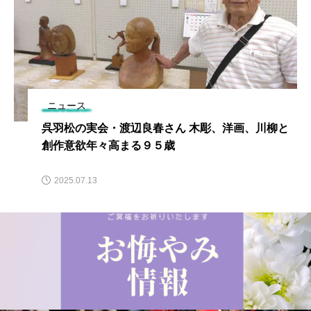
ニュース
呉羽松の実会・渡辺良春さん 木彫、洋画、川柳と
創作意欲年々高まる９５歳
2025.07.13