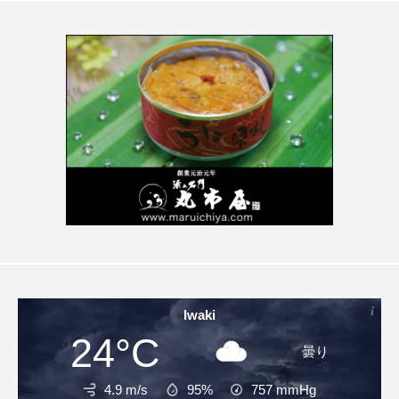
Iwaki
24°C
曇り
4.9 m/s
95%
757
mmHg