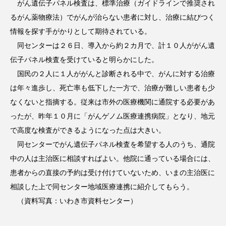
がん遺伝子パネル検査は、標準治療（ガイドラインで推奨され
るがん薬物療法）でがんが治らない患者に対し、治療に結びつく
情報を探す手がかりとして期待されている。
同センターは２６日、導入から約２カ月で、計１０人ががん遺
伝子パネル検査を受けていると明らかにした。
国民の２人に１人ががんと診断される中で、がんに対する治療
は年々進歩し、死亡率も低下した一方で、治療が難しい患者も少
なくないと指摘する。従来は市外の医療機関に通院する必要があ
ったが、昨年１０月に「がんゲノム医療連携病院」となり、地元
で高度な検査ができるようになった点は大きい。
同センターでがん遺伝子パネル検査を希望する人のうち、通院
中の人は主治医に相談すればよい。他院に通っている場合には、
患者からの直接の予約は受け付けていないため、いまの主治医に
相談した上で同センター地域医療連携に紹介してもらう。
（資料写真：いわき市資料センター）