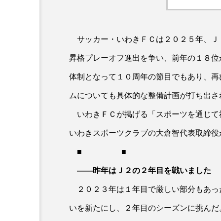
サッカー・いわきＦＣは２０２５年、Ｊ
昇格プレーオフ進出を争い、前年の１８位
体制となって１０周年の節目でもあり、再
ムについても具体的な整備計画が打ち出さ
いわきＦＣが掲げる「スポーツを通じて
いわきスポーツクラブの大倉智代表取締役
■ ■
――昨年はＪ２の２年目を戦いました
２０２３年は１年目で厳しい部分もあっ
いを新たにし、２年目のシーズンに挑んだ