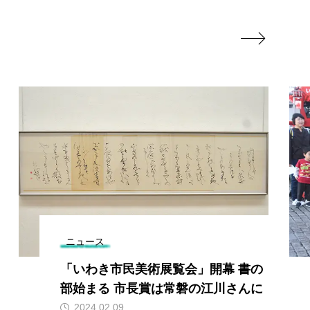

ニュース
ニュース
いわき市民美術展覧会」開幕 書の
９日から
始まる 市長賞は常磐の江川さんに
き駅前で
ベント
2024.02.09