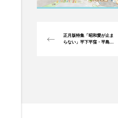
正月版特集「昭和愛が止ま
らない」平下平窪・平島さ
ん 旧車好き高じ専門店開業