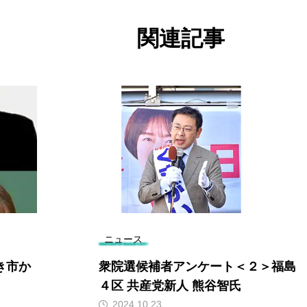
関連記事
ニュース
衆院選候補者アンケート＜２＞福島
「
４区 共産党新人 熊谷智氏
部
2024.10.23