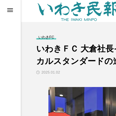
らす（旧 個処から）
いわきFC
いわきＦＣ 大倉社
カルスタンダードの
2025.01.02
等)