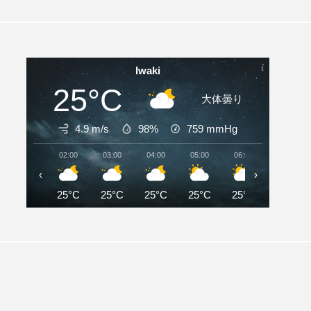
Iwaki
25°C
大体曇り
4.9 m/s
98%
759
mmHg
02:00
03:00
04:00
05:00
06:00
07:00
‹
›
25°C
25°C
25°C
25°C
25°C
27°C