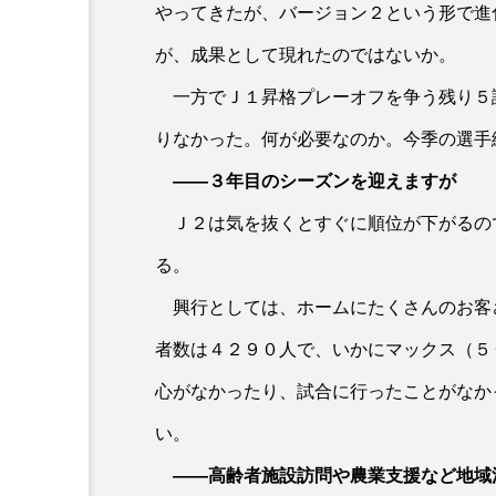
やってきたが、バージョン２という形で進
が、成果として現れたのではないか。
一方でＪ１昇格プレーオフを争う残り５
りなかった。何が必要なのか。今季の選手
――３年目のシーズンを迎えますが
Ｊ２は気を抜くとすぐに順位が下がるの
る。
興行としては、ホームにたくさんのお客
者数は４２９０人で、いかにマックス（５
心がなかったり、試合に行ったことがなか
ブ
い。
――高齢者施設訪問や農業支援など地域