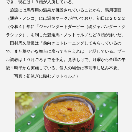
でき、現在は１３頭が入所している。
施設には馬専用の温泉が併設されていることから、馬用覆面
（通称・メンコ）には温泉マークが付いており、初日は２０２２
（令和４）年に「ジャパンダートダービー（現ジャパンダートク
ラシック）」を制した競走馬・ノットゥルノなど３頭が泳いだ。
田村周久所長は「前向きにトレーニングしてもらっているの
で、また華やかな舞台に戻ってもらえれば」と話している。プー
ル調教は１０月ごろまでを予定。見学も可で、月曜から金曜の午
後１時半から実施している。個人の場合は事前申し込み不要。
（写真：初泳ぎに臨むノットゥルノ）