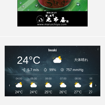
Iwaki
24°C
大体晴れ
5.7 m/s
99%
757
mmHg
04:00
05:00
06:00
07:00
08:00
09:00
‹
›
24°C
24°C
25°C
26°C
27°C
27°C