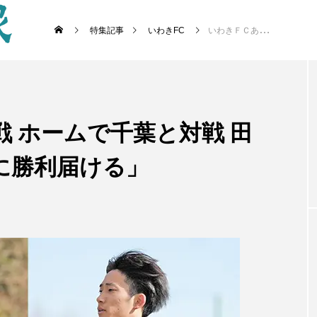
特集記事
いわきFC
いわきＦＣあす開幕戦 ホームで千葉と対戦 田村監督「サポーターに勝利届ける」
 ホームで千葉と対戦 田
に勝利届ける」