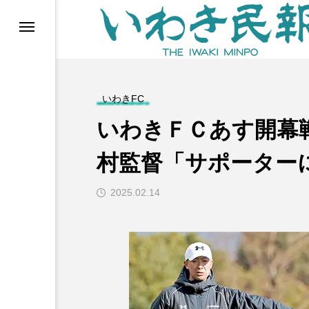
らす（旧 個処から）
いわきFC
いわきＦＣあす開幕戦
村監督「サポーター
2025.02.14
等)
ブ