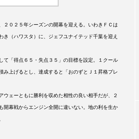
、２０２５年シーズンの開幕を迎える。いわきＦＣは
わき（ハワスタ）に、ジェフユナイテッド千葉を迎え
して「得点６５・失点３５」の目標を設定。１クール
積み上げるとし、達成すると「おのずとＪ１昇格プレ
アウェーともに勝利を収めた相性の良い相手だが、２
も開幕戦からエンジン全開に違いない。地の利を生か
。