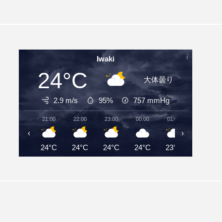
Iwaki
24°C
大体曇り
2.9 m/s
95%
757
mmHg
21:00
22:00
23:00
00:00
01:00
02:00
‹
›
24°C
24°C
24°C
24°C
23°C
23°C