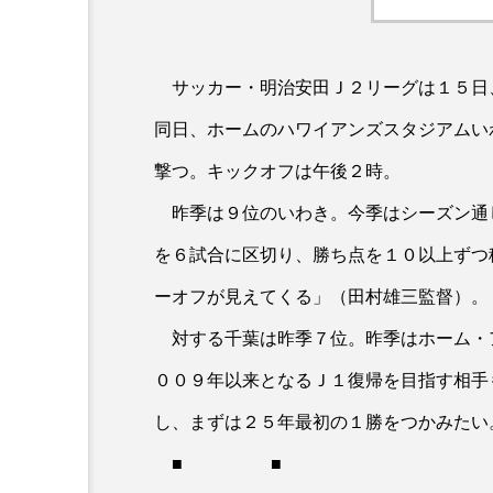
サッカー・明治安田Ｊ２リーグは１５日
同日、ホームのハワイアンズスタジアムい
撃つ。キックオフは午後２時。
昨季は９位のいわき。今季はシーズン通
を６試合に区切り、勝ち点を１０以上ずつ
ーオフが見えてくる」（田村雄三監督）。
対する千葉は昨季７位。昨季はホーム・
００９年以来となるＪ１復帰を目指す相手
し、まずは２５年最初の１勝をつかみたい
■ ■