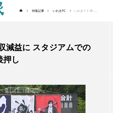
特集記事
いわきFC
いわきＦＣ 昨季は増収減益に スタジアムでの消費拡大等が売上高後押し
収減益に スタジアムでの
後押し