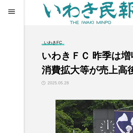
らす（旧 個処から）
いわきFC
いわきＦＣ 昨季は増
消費拡大等が売上高
2025.05.28
等)
ブ