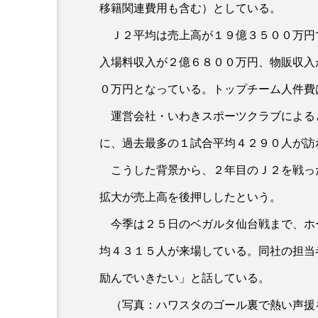
移籍関連費用も含む）としている。
Ｊ２平均は売上高が１９億３５００万円
入場料収入が２億６８００万円、物販収入
０万円となっている。トップチーム人件費
運営会社・いわきスポーツクラブによる
に、過去最多の１試合平均４２９０人が訪
こうした背景から、２年目のＪ２を戦っ
拡大が売上高を後押ししたという。
今季は２５日のベガルタ仙台戦まで、ホ
均４３１５人が来場している。同社の担当
励んでいきたい」と話している。
（写真：ハワスタのゴール裏で熱い声援