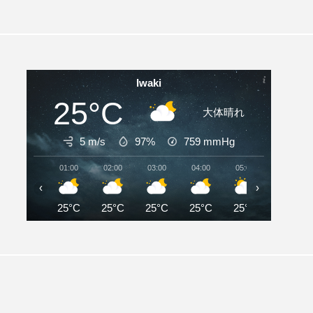
Iwaki
25°C
大体晴れ
5 m/s
97%
759
mmHg
01:00
02:00
03:00
04:00
05:00
06:00
‹
›
25°C
25°C
25°C
25°C
25°C
25°C