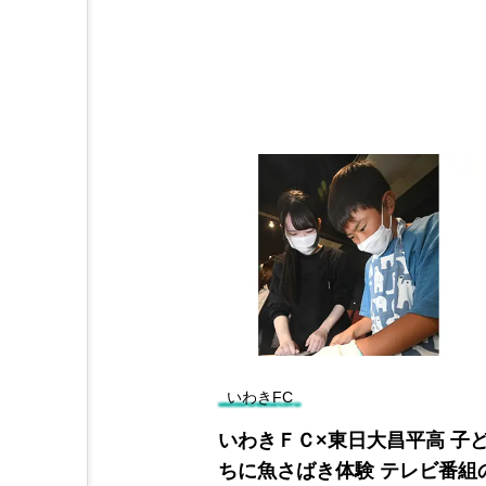
いわきFC
で県漁連・野
いわきＦＣ×東日大昌平高 子
伴う車座対話
ちに魚さばき体験 テレビ番組