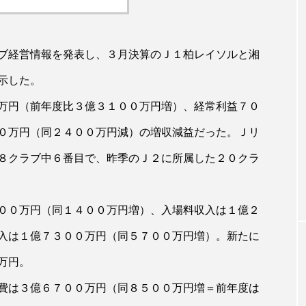
ブ経営情報を発表し、３月決算のＪ１柏レイソルと湘
示した。
万円（前年度比３億３１００万円増）、経常利益７０
０万円（同２４００万円減）の増収減益だった。Ｊリ
８クラブ中６番目で、昨季のＪ２に所属した２０クラ
００万円（同１４００万円増）、入場料収入は１億２
入は１億７３００万円（同５７００万円増）。新たに
万円。
費は３億６７００万円（同８５００万円増＝前年度は