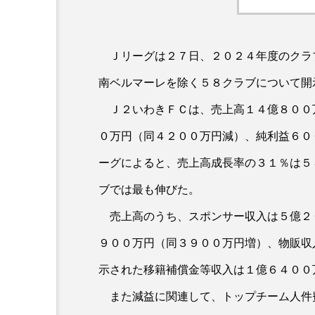
Ｊリーグは２７日、２０２４年度のクラ
南ベルマーレを除く５８クラブについて開
Ｊ２いわきＦＣは、売上高１４億８００
０万円（同４２００万円減）、純利益６０
ーグによると、売上高成長率の３１％は５
ブでは最も伸びた。
売上高のうち、スポンサー収入は５億２
９００万円（同３９００万円増）、物販収
示された移籍補償金等収入は１億６４００
また減益に関連して、トップチーム人件