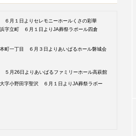
坂 ６月１日よりセレモニーホールくさの彩華
之浜字立町 ６月１日よりJA葬祭ラポール四倉
町本町一丁目 ６月３日よりあいぱるホール磐城会
綱 ５月26日よりあいばるファミリーホール高萩館
町大字小野田字聖沢 ６月１日よりJA葬祭ラボー