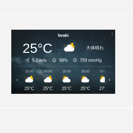
Iwaki
25°C
大体晴れ
5.2 m/s
98%
759
mmHg
03:00
04:00
05:00
06:00
07:00
08:00
‹
›
25°C
25°C
25°C
25°C
27°C
28°C