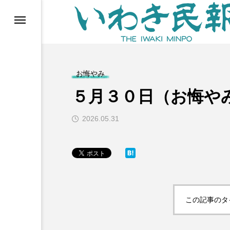
らす（旧 個処から）
お悔やみ
５月３０日（お悔や
2026.05.31
等)
この記事のタ
ブ