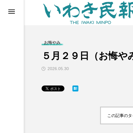
らす（旧 個処から）
お悔やみ
５月２９日（お悔や
2026.05.30
等)
この記事のタ
ブ