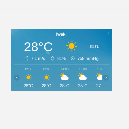
Iwaki
28°C
晴れ
7.1 m/s
81%
758
mmHg
12:00
13:00
14:00
15:00
16:00
17:00
‹
›
28°C
28°C
28°C
28°C
27°C
27°C