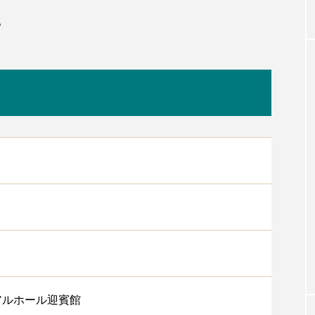
。
アルホール迎賓館