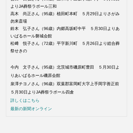
よりJA葬祭ラポール三和
高木 尚正さん（95歳）植田町本町 ５月29日よりさがみ
勿来斎場
鈴木 弘子さん（96歳）内郷高坂町中平 ５月30日よりあ
いばるホール磐城会館
松﨑 悦子さん（72歳）平字新川町 ５月26日より総合葬
祭せきの
今内 文子さん（95歳）北茨城市磯原町豊田 ５月30日よ
りあいばるホール磯原会館
泉澤チヨノさん（96歳）双葉郡富岡町大字上手岡字善正前
５月30日よりJA葬祭ラポール四倉
詳しくはこちら
最新の新聞オンライン