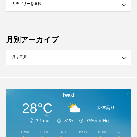
月別アーカイブ
イブ
Iwaki
28°C
大体曇り
3.1 m/s
81%
759
mmHg
12:00
13:00
14:00
15:00
16:00
17:00