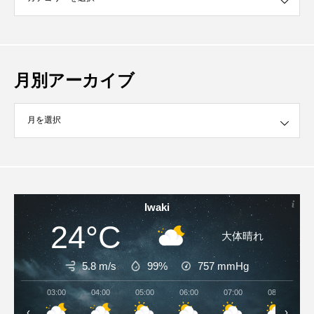
月別アーカイブ
イブ
Iwaki
24°C
大体晴れ
5.8 m/s
99%
757
mmHg
03:00
04:00
05:00
06:00
07:00
08:00
‹
›