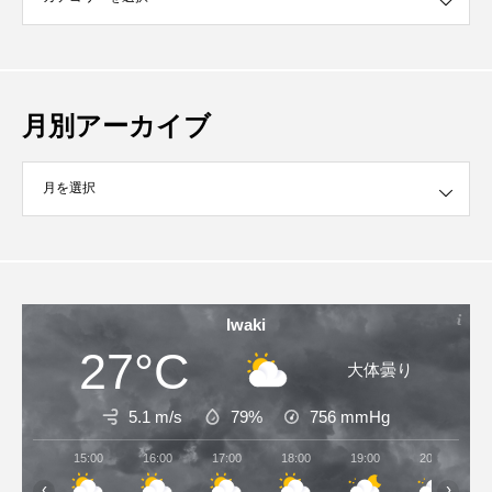
月別アーカイブ
イブ
Iwaki
27°C
大体曇り
5.1 m/s
79%
756
mmHg
15:00
16:00
17:00
18:00
19:00
20:00
‹
›