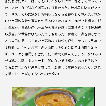
きたわけだ▼ＳＬは子どものころから生活の一部として乗ってい
た。まだＪＲではなく国有のＪＮＲだった。改札口に駅員が立っ
て、リズミカルに鋏を打ち鳴らしながら硬券を切る職人技が懐か
しい▼国鉄入社の夢破れた後も鉄道が好きで、20代は鉄道旅に明
け暮れた。青森駅のホームから青函連絡船に乗り継ぐ『津軽海峡
冬景色』の世界にひたったこともあった。駅舎で一夜を明かすこ
とも大目に見てもらえた▼高速鉄道時代を迎え、かつては列車で
９時間もかかった東京―新大阪間は今や新幹線で２時間半足ら
ず。リニアが開通すればたった１時間で結んでしまう。かつての
ゼロ戦に匹敵するスピード。翼のない飛行機といわれる所以だ。
でも窓の開かない列車が増えて、窓越しに駅弁を買ったり、別れ
を惜しむことがなくなったのは残念だ。