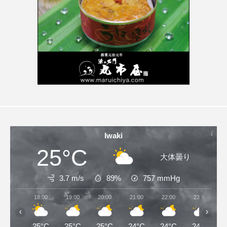
Iwaki
25°C
大体曇り
3.7 m/s
89%
757
mmHg
18:00
19:00
20:00
21:00
22:00
23:00
‹
›
25°C
25°C
25°C
24°C
24°C
24°C