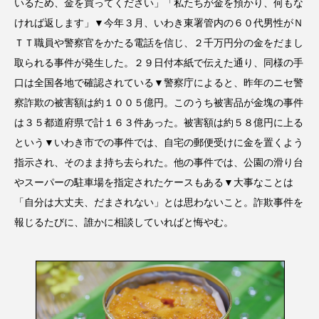
いるため、金を買ってください」「私たちが金を預かり、何もな
ければ返します」▼今年３月、いわき東署管内の６０代男性がＮ
ＴＴ職員や警察官をかたる電話を信じ、２千万円分の金をだまし
取られる事件が発生した。２９日付本紙で伝えた通り、同様の手
口は全国各地で確認されている▼警察庁によると、昨年のニセ警
察詐欺の被害額は約１００５億円。このうち被害品が金塊の事件
は３５都道府県で計１６３件あった。被害額は約５８億円に上る
という▼いわき市での事件では、自宅の郵便受けに金を置くよう
指示され、そのまま持ち去られた。他の事件では、公園の滑り台
やスーパーの駐車場を指定されたケースもある▼大事なことは
「自分は大丈夫、だまされない」とは思わないこと。詐欺事件を
報じるたびに、誰かに相談していればと悔やむ。